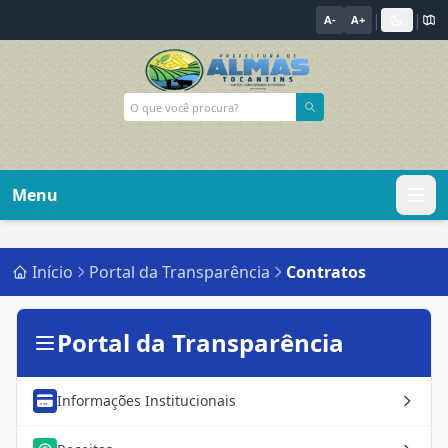
|
|
A-
A+
Menu
Início
Portal da Transparência
Contratos
Portal da Transparência
Informações Institucionais