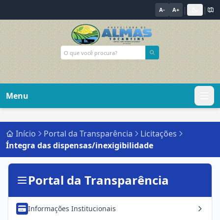
|
|
A-
A+
Menu
Início
Portal da Transparência
Licitações
Íntegra das dispensas/inexigibilidade
Portal da Transparência
Informações Institucionais